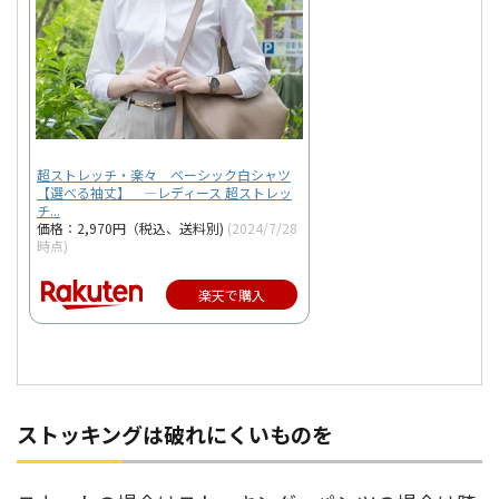
超ストレッチ・楽々 ベーシック白シャツ
【選べる袖丈】 —レディース 超ストレッ
チ...
価格：2,970円（税込、送料別)
(2024/7/28
時点)
楽天で購入
ストッキングは破れにくいものを