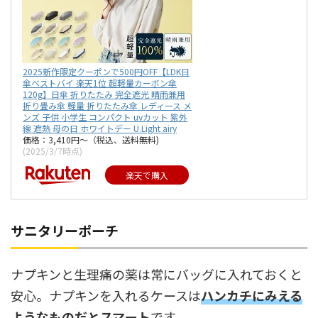
2025新作限定クーポンで500円OFF【LDK日
傘ベストバイ 楽天1位 超軽量カーボン傘
120g】日傘 折りたたみ 完全遮光 晴雨兼用
折り畳み傘 軽量 折りたたみ傘 レディース メ
ンズ 子供 小学生 コンパクト uvカット 紫外
線 遮熱 母の日 ホワイトデー U.Light airy
価格：3,410円～（税込、送料無料)
(2025/3/7時点)
楽天で購入
サニタリーポーチ
ナプキンと生理痛の薬は常にバッグに入れておくと
安心。ナプキンを入れるケースは
ハンカチにみえる
ようなものだとスマート
です。